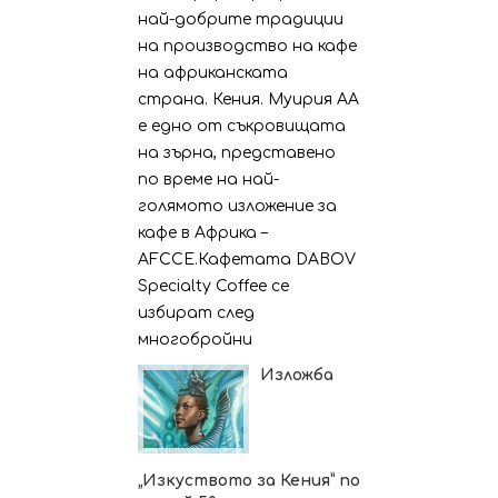
най-добрите традиции
на производство на кафе
на африканската
страна. Кения. Муирия АА
е едно от съкровищата
на зърна, представено
по време на най-
голямото изложение за
кафе в Африка –
AFCCE.Кафетата DABOV
Specialty Coffee се
избират след
многобройни
Изложба
„Изкуството за Кения” по