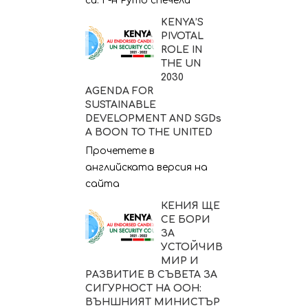
си. Г-н Руто спечели
KENYA’S
PIVOTAL
ROLE IN
THE UN
2030
AGENDA FOR
SUSTAINABLE
DEVELOPMENT AND SGDs
A BOON TO THE UNITED
Прочетете в
английската версия на
сайта
КЕНИЯ ЩЕ
СЕ БОРИ
ЗА
УСТОЙЧИВ
МИР И
РАЗВИТИЕ В СЪВЕТА ЗА
СИГУРНОСТ НА ООН:
ВЪНШНИЯТ МИНИСТЪР