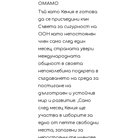
ОМАМО
Тъй като Кения е готова
да се присъедини към
Съвета за сигурност на
ООН като непостоянен
член само след един
месец, страната увери
международната
общност в своята
непоколебима подкрепа в
създаването на среда за
постигане на
дълготраен и устойчив
мир и развитие. „Само
след месец Кения ще
участва в изборите за
едно от петте свободни
места, запазени за
непостоянните членове