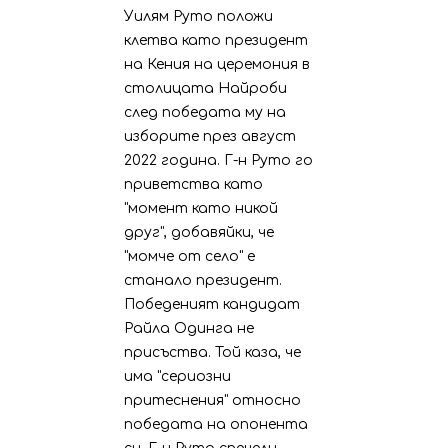
Уилям Руто положи
клетва като президент
на Кения на церемония в
столицата Найроби
след победата му на
изборите през август
2022 година. Г-н Руто го
приветства като
"момент като никой
друг", добавяйки, че
"момче от село" е
станало президент.
Победеният кандидат
Райла Одинга не
присъства. Той каза, че
има "сериозни
притеснения" относно
победата на опонента