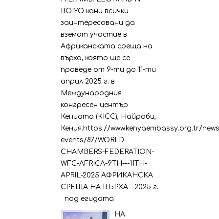
BOIYO кани всички
заинтересовани да
вземат участие в
Африканската среща на
върха, която ще се
проведе от 9-ти до 11-ти
април 2025 г. в
Международния
конгресен център
Кениата (KICC), Найроби,
Кения.https://www.kenyaembassy.org.tr/news
events/87/WORLD-
CHAMBERS-FEDERATION-
WFC-AFRICA-9TH---11TH-
APRIL-2025 АФРИКАНСКА
СРЕЩА НА ВЪРХА – 2025 г.
под егидата
НА