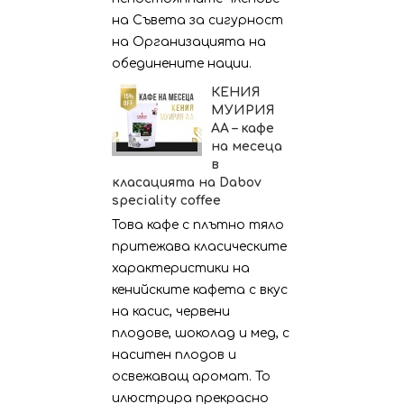
на Съвета за сигурност
на Организацията на
обединените нации.
КЕНИЯ
МУИРИЯ
АА – кафе
на месеца
в
класацията на Dabov
speciality coffee
Това кафе с плътно тяло
притежава класическите
характеристики на
кенийските кафета с вкус
на касис, червени
плодове, шоколад и мед, с
наситен плодов и
освежаващ аромат. То
илюстрира прекрасно