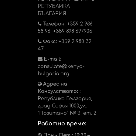
РЕПУБЛИКА
БЪЛГАРИЯ
Телефон:
+359 2 986
58 96; +359 898 697905
Факс:
+359 2 980 32
47
E-mail:
consulate@kenya-
bulgaria.org
Адрес на
Консулството:
:
Република България,
град София 1000,ул.
"Позитано" № 3, ет. 2
Работно време:
Пон - Пет : 10:30 –