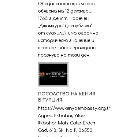
Обединеното кралство,
обявена на 12 декември
1963 г.Денят, наречен
„Джамхури“ („република“
от суахили), има огромно
историческо значение и
всеки кенийски гражданин
празнува на този ден.
ПОСОЛСТВО НА КЕНИЯ
В ТУРЦИЯ
https://www.kenyaembassy.org.tr
Адрес: İlkbahar, Yildiz,
Ilkbahar Mah. Galip Erdem
Cad, 613. Sk. No.11, 06550