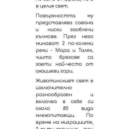
в целия свят.
Повърхността му
представлява савана
и ниски заоблени
хълмове. През него
минават 2 по-големи
реки - Мара и Талек,
чиито брегове са
заети най-често от
акациеви гори.
Животинският свят е
изключително
разнообразен и
включва в себе си
около 80 вида
млекопитаещи. По
време на миграциите,