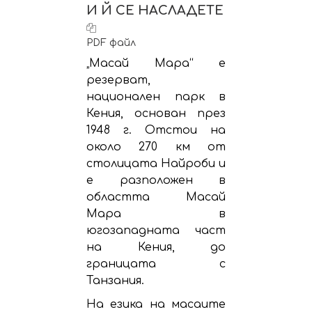
И Й СЕ НАСЛАДЕТЕ
PDF файл
„Масай Мара“ е
резерват,
национален парк в
Кения, основан през
1948 г. Отстои на
около 270 км от
столицата Найроби и
е разположен в
областта Масай
Мара в
югозападната част
на Кения, до
границата с
Танзания.
На езика на масаите