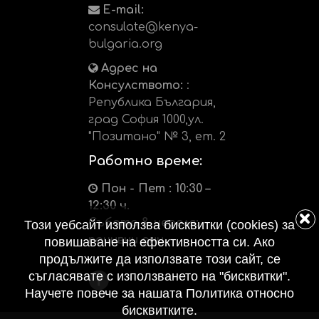
E-mail:
consulate@kenya-
bulgaria.org
Адрес на
Консулството:
:
Република България,
град София 1000,ул.
"Позитано" № 3, ет. 2
Работно време:
Пон - Пет : 10:30 –
12:30 ч.
Събота & неделя:
Този уебсайт използва бисквитки (cookies) за
почивни дни
повишаване на ефективността си. Ако
продължите да използвате този сайт, се
съгласявате с използването на "бисквитки".
Научете повече за нашата Политика относно
бисквитките.