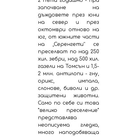
2 пъти годишно - при
започване на
дъждовете през юни
на север и през
октомври отново на
юг, от южните части
на „Серенгети“ се
преселват по над 250
хил. зебри, над 500 хил.
газели на Томсън и 1,5-
2 млн. антилопи - гну,
орикс, импала,
слонове, биволи и др.
защитени животни.
Само по себе си това
"велико преселение"
представлява
неописуема гледка,
много наподобяваща