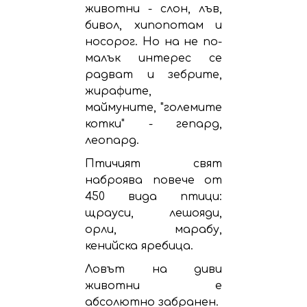
животни - слон, лъв,
бивол, хипопотам и
носорог. Но на не по-
малък интерес се
радват и зебрите,
жирафите,
маймуните, "големите
котки" - гепард,
леопард.
Птичият свят
наброява повече от
450 вида птици:
щрауси, лешояди,
орли, марабу,
кенийска яребица.
Ловът на диви
животни е
абсолютно забранен.