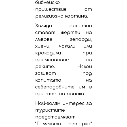
библейско
пришествие от
религиозна картина.
Хиляди животни
стават жертви на
лъвове, гепарди,
хиени, чакали или
крокодили при
преминаване на
реките. Някои
загиват под
копитата на
себеподобните им в
пристъп на паника.
Най-голям интерес за
туристите
представляват
"Голямата петорка"