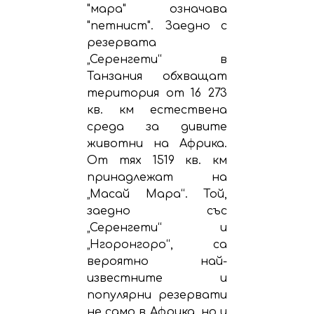
"мара" означава
"петнист". Заедно с
резервата
„Серенгети“ в
Танзания обхващат
територия от 16 273
кв. км естествена
среда за дивите
животни на Африка.
От тях 1519 кв. км
принадлежат на
„Масай Мара“. Той,
заедно със
„Серенгети“ и
„Нгоронгоро“, са
вероятно най-
известните и
популярни резервати
не само в Африка, но и